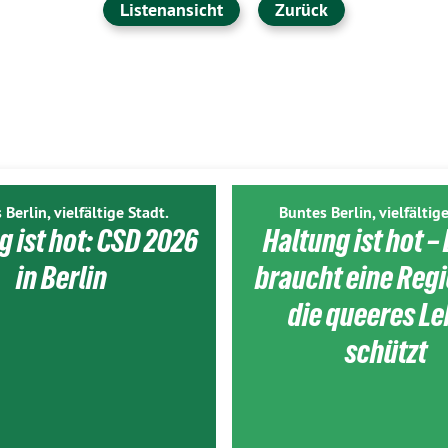
Listenansicht
Zurück
 Berlin, vielfältige Stadt.
Buntes Berlin, vielfältige
g ist hot: CSD 2026
Haltung ist hot – 
in Berlin
braucht eine Reg
die queeres L
schützt