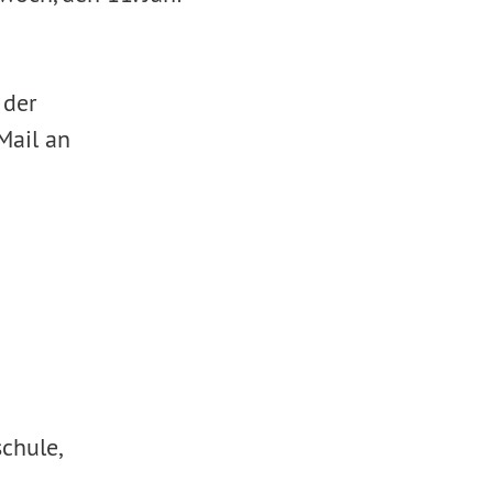
 der
 Mail an
chule,