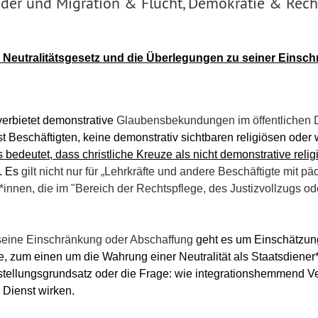
er und Migration & Flucht, Demokratie & Rech
r Neutralitätsgesetz und die Überlegungen zu seiner Einsc
verbietet demonstrative
Glaubensbekundungen im öffentlichen 
st Beschäftigten, keine demonstrativ sichtbaren religiösen oder
 bedeutet, dass christliche Kreuze als nicht demonstrative rel
. Es
gilt nicht nur für „Lehrkräfte und andere Beschäftigte mit p
innen, die im "Bereich der Rechtspflege, des Justizvollzugs ode
seine Einschränkung oder Abschaffung
geht es um Einschätzu
te, zum einen
um die Wahrung
einer Neutralität
als Staatsdiene
tellungsgrundsatz oder die Frage: wie integrationshemmend Ver
 Dienst wirken
.