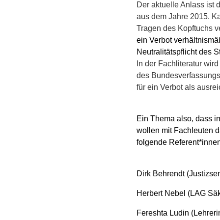
Der aktuelle Anlass ist
aus dem Jahre 2015. Ka
Tragen des Kopftuchs v
ein Verbot verhältnismä
Neutralitätspflicht des 
In der Fachliteratur wi
des Bundesverfassungsg
für ein Verbot als ausr
Ein Thema also, dass im
wollen mit Fachleuten 
folgende
Referent*inne
Dirk Behrendt (Justizse
Herbert Nebel (LAG Säku
Fereshta Ludin (Lehreri