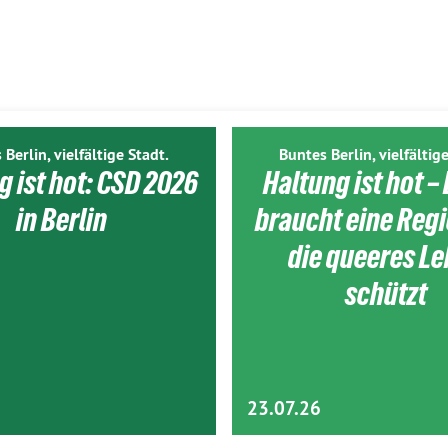
 Berlin, vielfältige Stadt.
Buntes Berlin, vielfältige
g ist hot: CSD 2026
Haltung ist hot – 
in Berlin
braucht eine Reg
die queeres L
schützt
23.07.26