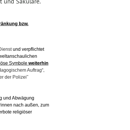
t und Säkulare.
hränkung bzw.
Dienst
und verpflichtet
 weltanschaulichen
igiöse Symbole
weiterhin
ädagogischem Auftrag“,
r der Polizei"
ng und Abwägung
r*innen
nach
außen
, zum
bote religiöser