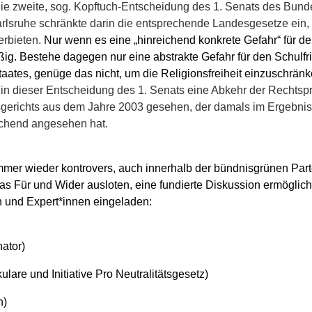
 die zweite, sog. Kopftuch-Entscheidung des 1. Senats des Bun
rlsruhe schränkte darin die entsprechende Landesgesetze ein,
erbieten.
Nur wenn es eine „hinreichend konkrete Gefahr“ für den
ßig. Bestehe dagegen nur eine abstrakte Gefahr für den Schulfr
Staates, genüge das nicht, um die Religionsfreiheit einzuschränk
rd in dieser Entscheidung des 1. Senats eine Abkehr der Rechts
erichts aus dem Jahre 2003 gesehen, der damals im Ergebnis 
eichend angesehen hat.
mer wieder kontrovers, auch innerhalb der bündnisgrünen Partei,
das Für und Wider ausloten, eine fundierte Diskussion ermögli
n und Expert*innen eingeladen:
nator)
lare und Initiative Pro Neutralitätsgesetz)
n)