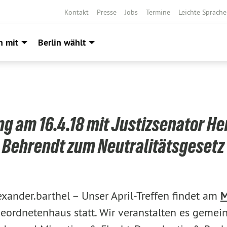
Kontakt
Presse
Jobs
Termine
Leichte Sprache
h mit
Berlin wählt
g am 16.4.18 mit Justizsenator Her
Behrendt zum Neutralitätsgesetz
exander.barthel –
Unser April-Treffen findet am
M
ordnetenhaus statt. Wir veranstalten es gemei