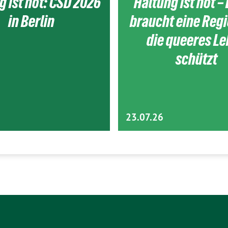
g ist hot: CSD 2026
Haltung ist hot – 
in Berlin
braucht eine Reg
die queeres L
schützt
23.07.26