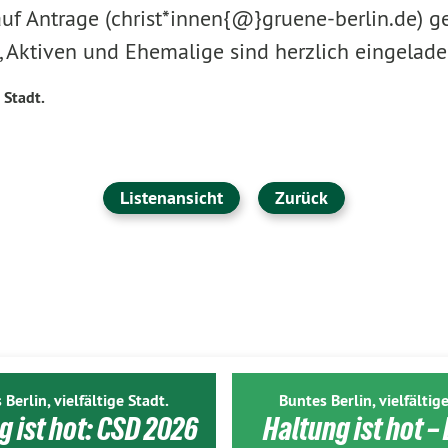
auf Antrage (christ*innen{@}gruene-berlin.de) g
n, Aktiven und Ehemalige sind herzlich eingelade
 Stadt.
Listenansicht
Zurück
 Berlin, vielfältige Stadt.
Buntes Berlin, vielfältige
g ist hot: CSD 2026
Haltung ist hot – 