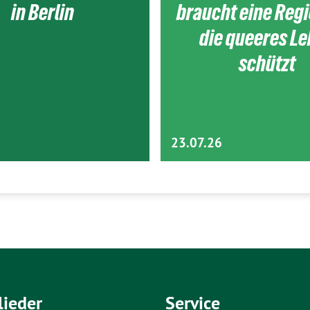
in Berlin
braucht eine Reg
die queeres L
schützt
23.07.26
lieder
Service