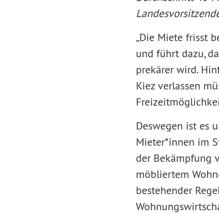
Landesvorsitzende
„Die Miete frisst
und führt dazu, d
prekärer wird. Hi
Kiez verlassen mü
Freizeitmöglichke
Deswegen ist es un
Mieter*innen im St
der Bekämpfung v
möbliertem Wohne
bestehender Regel
Wohnungswirtschaf