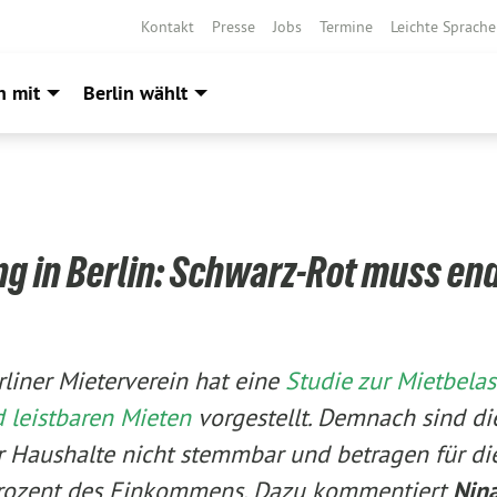
Kontakt
Presse
Jobs
Termine
Leichte Sprache
h mit
Berlin wählt
g in Berlin: Schwarz-Rot muss en
rliner Mieterverein hat eine
Studie zur Mietbelas
 leistbaren Mieten
vorgestellt. Demnach sind die
ner Haushalte nicht stemmbar und betragen für d
Prozent des Einkommens. Dazu kommentiert
Nina