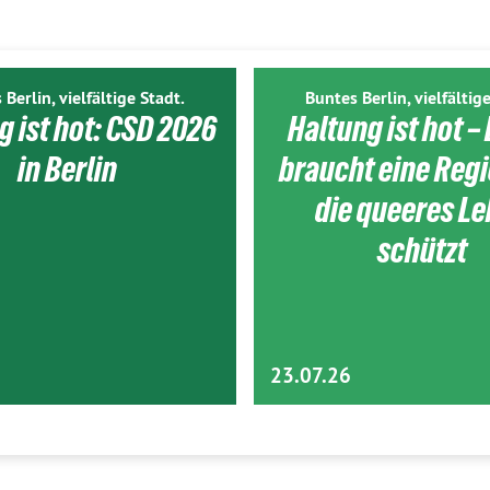
 Berlin, vielfältige Stadt.
Buntes Berlin, vielfältige
g ist hot: CSD 2026
Haltung ist hot – 
in Berlin
braucht eine Reg
die queeres L
schützt
23.07.26