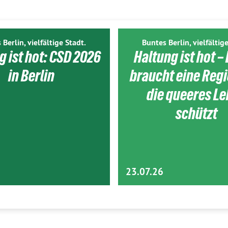
 Berlin, vielfältige Stadt.
Buntes Berlin, vielfältige
g ist hot: CSD 2026
Haltung ist hot – 
in Berlin
braucht eine Reg
die queeres L
schützt
23.07.26