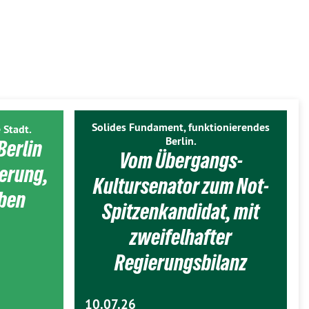
Solides Fundament, funktionierendes
 Stadt.
Berlin.
Berlin
Vom Übergangs-
ierung,
Kultursenator zum Not-
eben
Spitzenkandidat, mit
zweifelhafter
Regierungsbilanz
10.07.26