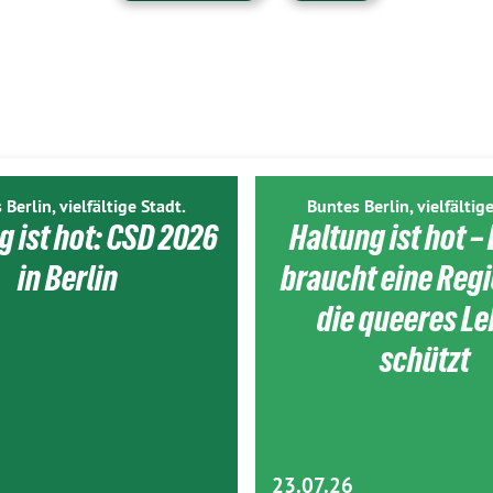
 Berlin, vielfältige Stadt.
Buntes Berlin, vielfältige
g ist hot: CSD 2026
Haltung ist hot – 
in Berlin
braucht eine Reg
die queeres L
schützt
23.07.26