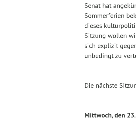
Senat hat angekünd
Sommerferien beka
dieses kulturpolit
Sitzung wollen wi
sich explizit geg
unbedingt zu verte
Die nächste Sitzu
Mittwoch, den 23.