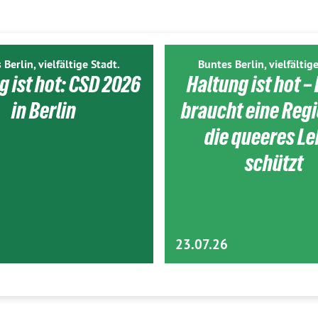
 Berlin, vielfältige Stadt.
Buntes Berlin, vielfältige
g ist hot: CSD 2026
Haltung ist hot – 
in Berlin
braucht eine Reg
die queeres L
schützt
23.07.26