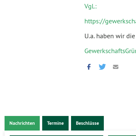
Vgl.:
https://gewerksc
U.a. haben wir die
GewerkschaftsGrün
Nachrichten
Termine
Beschlüsse