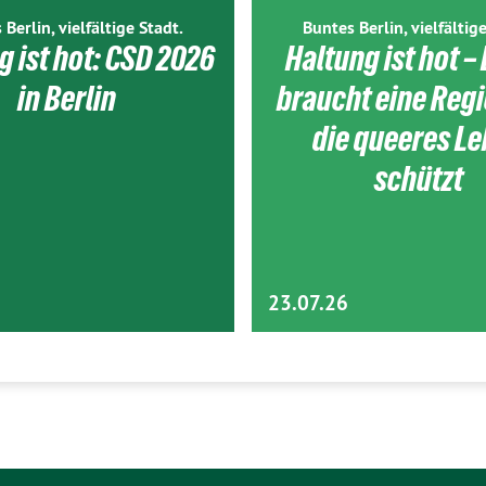
 Berlin, vielfältige Stadt.
Buntes Berlin, vielfältige
g ist hot: CSD 2026
Haltung ist hot – 
in Berlin
braucht eine Reg
die queeres L
schützt
23.07.26