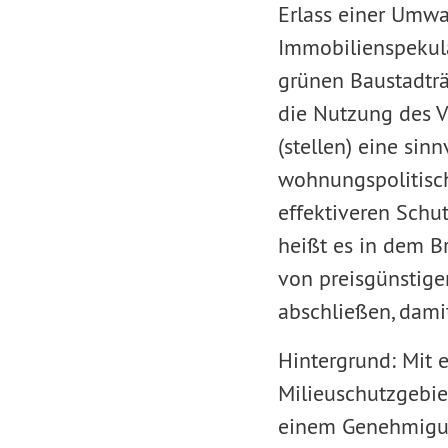
Erlass einer Umwa
Immobilienspekula
grünen Baustadträ
die Nutzung des V
(stellen) eine si
wohnungspolitisch
effektiveren Schu
heißt es in dem B
von preisgünstig
abschließen, dami
Hintergrund: Mit
Milieuschutzgebi
einem Genehmigun