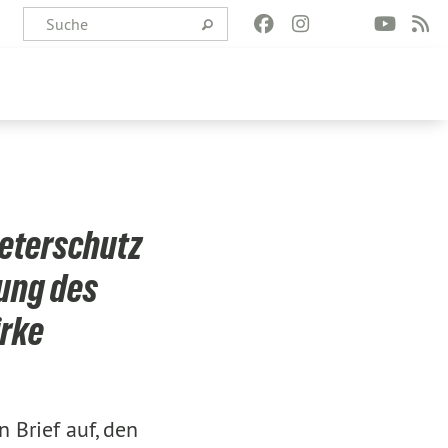
ieterschutz
ung des
irke
 Brief auf, den