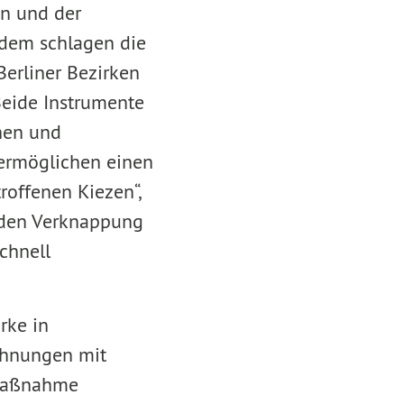
en und der
rdem schlagen die
Berliner Bezirken
Beide Instrumente
chen und
 ermöglichen einen
roffenen Kiezen“,
piden Verknappung
chnell
rke in
ohnungen mit
 Maßnahme