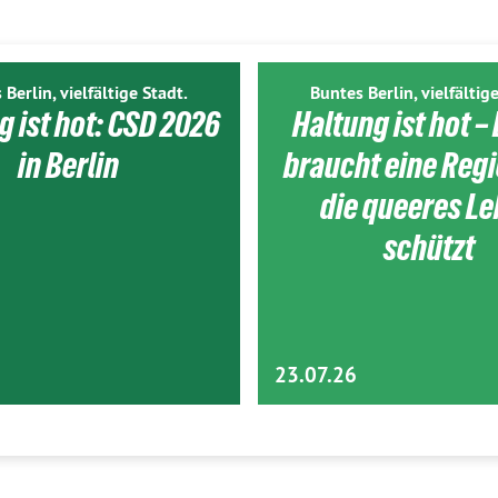
 Berlin, vielfältige Stadt.
Buntes Berlin, vielfältige
g ist hot: CSD 2026
Haltung ist hot – 
in Berlin
braucht eine Reg
die queeres L
schützt
23.07.26