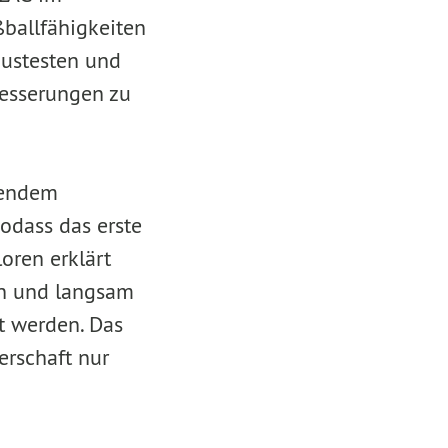
ßballfähigkeiten
austesten und
besserungen zu
lendem
odass das erste
oren erklärt
en und langsam
t werden. Das
erschaft nur