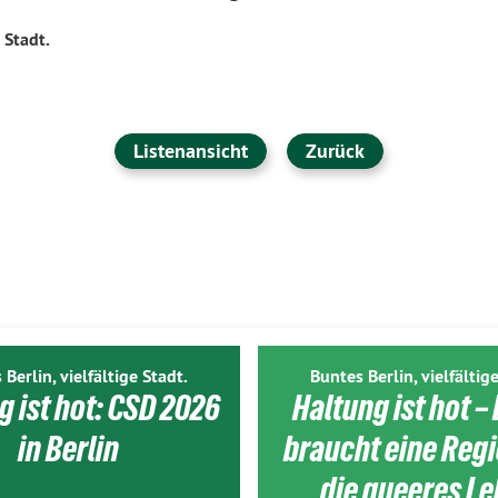
 Stadt.
Listenansicht
Zurück
 Berlin, vielfältige Stadt.
Buntes Berlin, vielfältige
g ist hot: CSD 2026
Haltung ist hot – 
in Berlin
braucht eine Reg
die queeres L