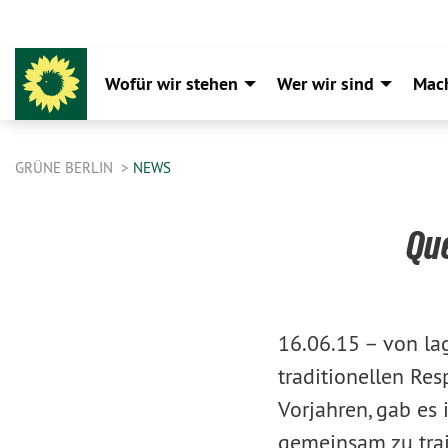
Wofür wir stehen
Wer wir sind
Mac
GRÜNE BERLIN
NEWS
Qu
16.06.15 –
von la
traditionellen Re
Vorjahren, gab es
gemeinsam zu train