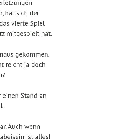
erletzungen
 hat sich der
das vierte Spiel
z mitgespielt hat.
 hinaus gekommen.
 reicht ja doch
n?
r einen Stand an
d.
war. Auch wenn
beisein ist alles!