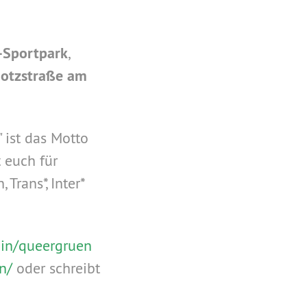
-Sportpark
,
otzstraße am
 ist das Motto
t euch für
Trans*, Inter*
l.in/queergruen
n/
oder schreibt