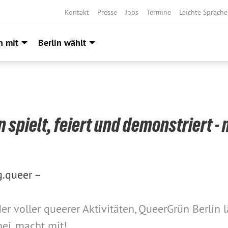
Kontakt
Presse
Jobs
Termine
Leichte Sprache
h mit
Berlin wählt
 spielt, feiert und demonstriert - 
g.queer –
der voller queerer Aktivitäten, QueerGrün Berlin 
ei, macht mit!