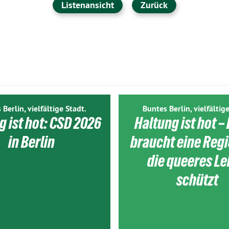
Listenansicht
Zurück
 Berlin, vielfältige Stadt.
Buntes Berlin, vielfältige
g ist hot: CSD 2026
Haltung ist hot – 
in Berlin
braucht eine Reg
die queeres L
schützt