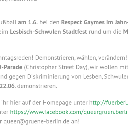
Fußball
am 1.6.
bei den
Respect Gaymes im Jahn
beim
Lesbisch-Schwulen Stadtfest
rund um die
M
nntagsreden! Demonstrieren, wählen, verändern!"
D-Parade
(Christopher Street Day), wir wollen mi
nd gegen Diskriminierung von Lesben, Schwulen, 
22.06
. demonstrieren.
t ihr hier auf der Homepage unter h
ttp://fuerber
nter
https://www.facebook.com/queergruen.berli
er queer@gruene-berlin.de
an!