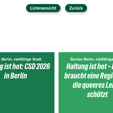
Listenansicht
Zurück
 Berlin, vielfältige Stadt.
Buntes Berlin, vielfältige
g ist hot: CSD 2026
Haltung ist hot – 
in Berlin
braucht eine Reg
die queeres L
schützt