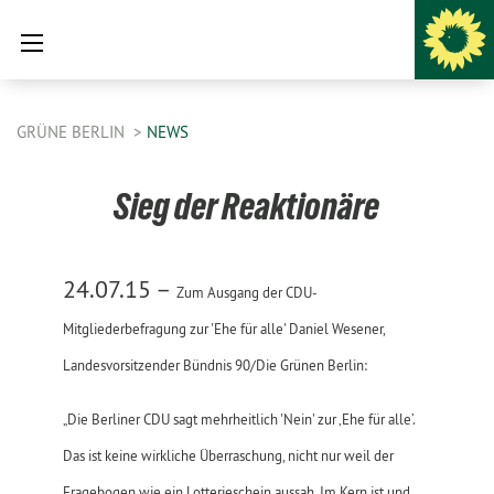
GRÜNE BERLIN
NEWS
Sieg der Reaktionäre
24.07.15 –
Zum Ausgang der CDU-
Mitgliederbefragung zur 'Ehe für alle' Daniel Wesener,
Landesvorsitzender Bündnis 90/Die Grünen Berlin:
„Die Berliner CDU sagt mehrheitlich 'Nein' zur ‚Ehe für alle’.
Das ist keine wirkliche Überraschung, nicht nur weil der
Fragebogen wie ein Lotterieschein aussah. Im Kern ist und