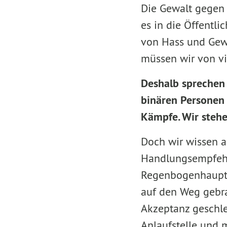
Die Gewalt gegen t
es in die Öffentli
von Hass und Gewal
müssen wir von vi
Deshalb sprechen 
binären Personen 
Kämpfe. Wir stehe
Doch wir wissen al
Handlungsempfehlu
Regenbogenhaupts
auf den Weg gebrac
Akzeptanz geschlec
Anlaufstelle und 