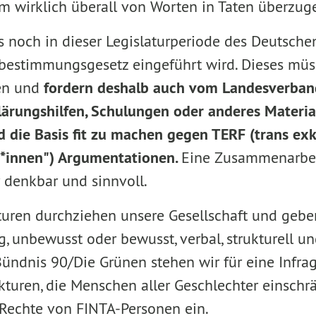
m wirklich überall von Worten in Taten überzug
s noch in dieser Legislaturperiode des Deutsch
tbestimmungsgesetz eingeführt wird. Dieses müss
ten und
fordern deshalb auch vom Landesverban
lärungshilfen, Schulungen oder anderes Materia
 die Basis fit zu machen gegen TERF (trans ex
t*innen") Argumentationen.
Eine Zusammenarbei
r denkbar und sinnvoll.
kturen durchziehen unsere Gesellschaft und geb
 unbewusst oder bewusst, verbal, strukturell un
 Bündnis 90/Die Grünen stehen wir für eine Infra
ukturen, die Menschen aller Geschlechter einschr
 Rechte von FINTA-Personen ein.