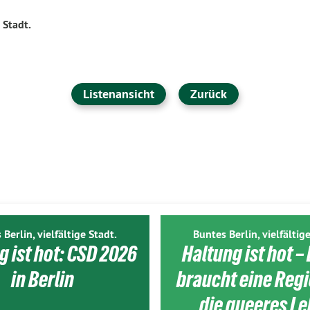
 Stadt.
Listenansicht
Zurück
 Berlin, vielfältige Stadt.
Buntes Berlin, vielfältige
g ist hot: CSD 2026
Haltung ist hot – 
in Berlin
braucht eine Reg
die queeres L