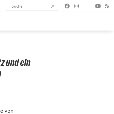
tz und ein
n
le von