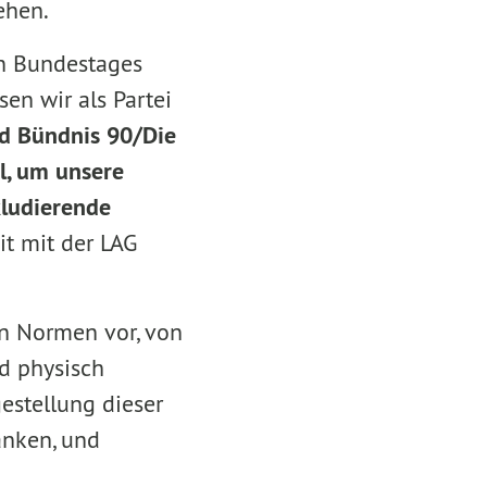
ehen.
en Bundestages
en wir als Partei
d Bündnis 90/Die
l, um unsere
kludierende
t mit der LAG
en Normen vor, von
d physisch
gestellung dieser
änken, und