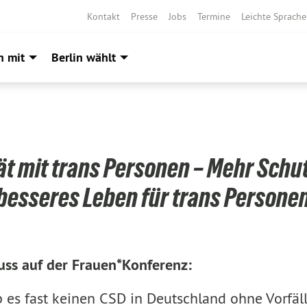
Kontakt
Presse
Jobs
Termine
Leichte Sprache
h mit
Berlin wählt
ät mit trans Personen – Mehr Schu
besseres Leben für trans Persone
uss auf der Frauen*Konferenz:
b es fast keinen CSD in Deutschland ohne Vorfäl