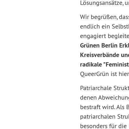
Lösungsansätze, u
Wir begrüßen, das
endlich ein Selbs
engagiert beglei
Grünen Berlin Erk
Kreisverbände und
radikale "Feminis
QueerGrün ist hie
Patriarchale Stru
denen Abweichung,
bestraft wird. Als
patriarchalen Str
besonders für die