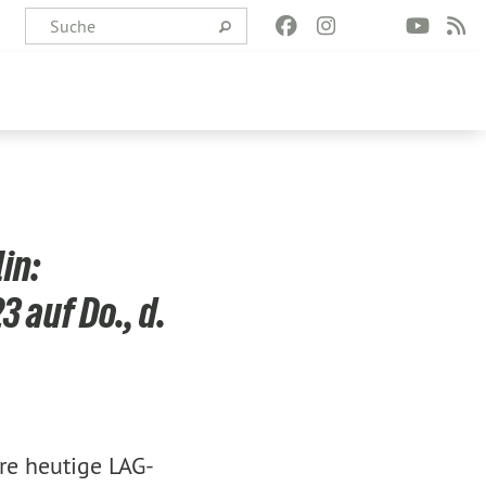
in:
 auf Do., d.
re heutige LAG-