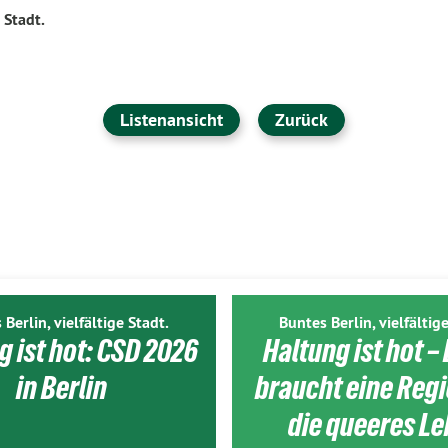
 Stadt.
Listenansicht
Zurück
 Berlin, vielfältige Stadt.
Buntes Berlin, vielfältige
g ist hot: CSD 2026
Haltung ist hot – 
in Berlin
braucht eine Reg
die queeres L