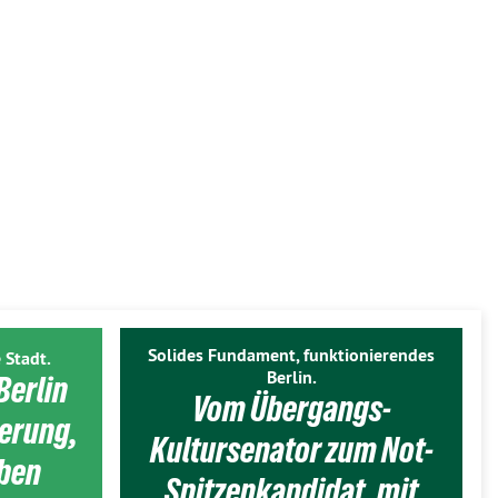
Solides Fundament, funktionierendes
 Stadt.
Berlin.
Berlin
Vom Übergangs-
ierung,
Kultursenator zum Not-
eben
Spitzenkandidat, mit