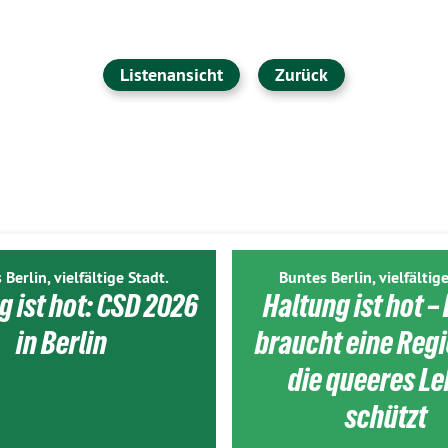
Listenansicht
Zurück
 Berlin, vielfältige Stadt.
Buntes Berlin, vielfältige
g ist hot: CSD 2026
Haltung ist hot – 
in Berlin
braucht eine Reg
die queeres L
schützt