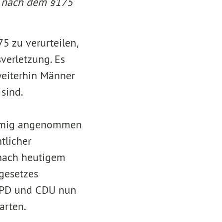
ie nach dem §175
 zu verurteilen,
verletzung. Es
weiterhin Männer
sind.
timmig angenommen
tlicher
nach heutigem
gesetzes
 SPD und CDU nun
arten.