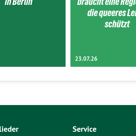
in Berlin
braucht eine Reg
die queeres L
schützt
23.07.26
lieder
Service