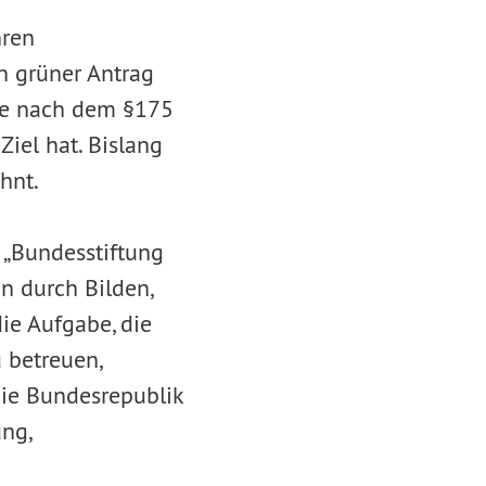
hren
n grüner Antrag
ile nach dem §175
iel hat. Bislang
hnt.
 „Bundesstiftung
n durch Bilden,
die Aufgabe, die
 betreuen,
die Bundesrepublik
ung,