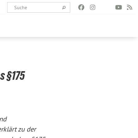
s §175
und
rklärt z
u der