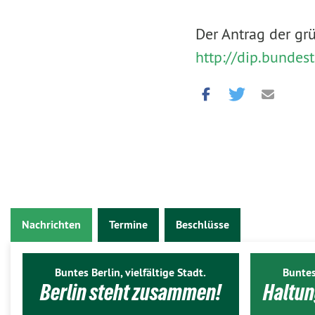
Der Antrag der gr
http://dip.bunde
Nachrichten
Termine
Beschlüsse
Buntes Berlin, vielfältige Stadt.
Buntes
Berlin steht zusammen!
Haltun