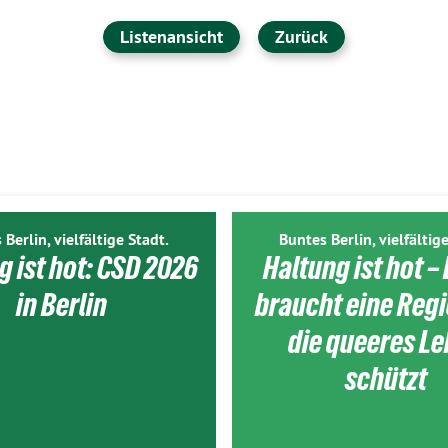
Listenansicht
Zurück
 Berlin, vielfältige Stadt.
Buntes Berlin, vielfältige
g ist hot: CSD 2026
Haltung ist hot – 
in Berlin
braucht eine Reg
die queeres L
schützt