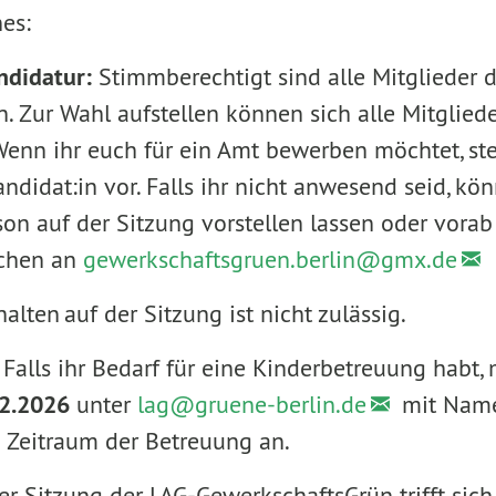
es:
ndidatur:
Stimmberechtigt sind alle Mitglieder 
 Zur Wahl aufstellen können sich alle Mitgliede
enn ihr euch für ein Amt bewerben möchtet, stel
ndidat:in vor. Falls ihr nicht anwesend seid, kö
on auf der Sitzung vorstellen lassen oder vorab 
ichen an
gewerkschaftsgruen.berlin@
gmx.de
halten auf der Sitzung ist nicht zulässig.
:
Falls ihr Bedarf für eine Kinderbetreuung habt,
2.2026
unter
lag@
gruene-berlin.de
mit Name
 Zeitraum der Betreuung an.
er Sitzung der LAG-GewerkschaftsGrün trifft sic