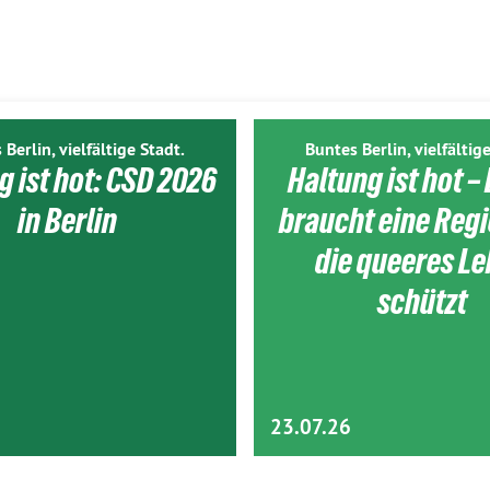
 Berlin, vielfältige Stadt.
Buntes Berlin, vielfältige
g ist hot: CSD 2026
Haltung ist hot – 
in Berlin
braucht eine Reg
die queeres L
schützt
23.07.26