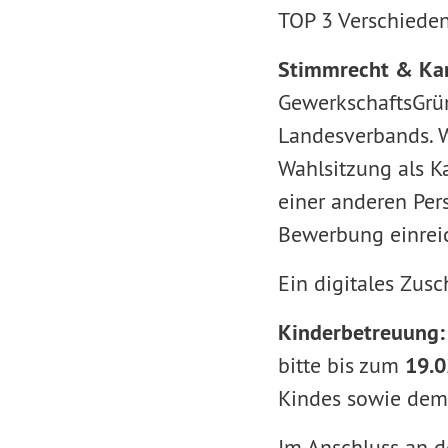
TOP 3 Verschieden
Stimmrecht & Ka
GewerkschaftsGrün.
Landesverbands. W
Wahlsitzung als Ka
einer anderen Pers
Bewerbung einre
Ein digitales Zusc
Kinderbetreuung
bitte bis zum
19.0
Kindes sowie dem
Im Anschluss an d