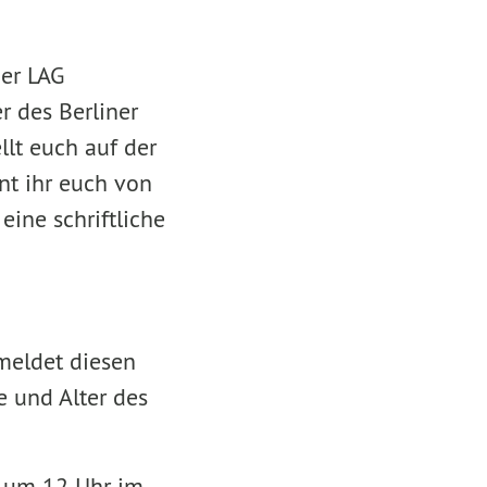
der LAG
r des Berliner
lt euch auf der
nnt ihr euch von
eine schriftliche
 meldet diesen
 und Alter des
h um 12 Uhr im