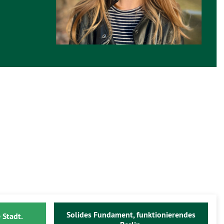
Solides Fundament, funktionierendes
 Stadt.