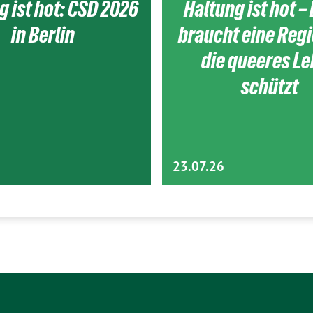
g ist hot: CSD 2026
Haltung ist hot – 
in Berlin
braucht eine Reg
die queeres L
schützt
23.07.26