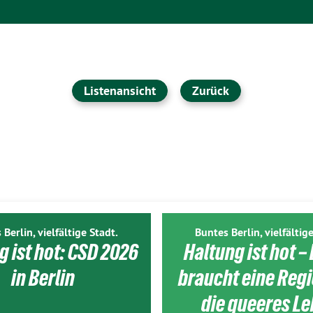
Listenansicht
Zurück
 Berlin, vielfältige Stadt.
Buntes Berlin, vielfältige
g ist hot: CSD 2026
Haltung ist hot – 
in Berlin
braucht eine Reg
die queeres L