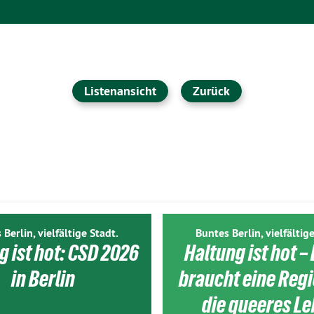
Listenansicht
Zurück
 Berlin, vielfältige Stadt.
Buntes Berlin, vielfältige
g ist hot: CSD 2026
Haltung ist hot – 
in Berlin
braucht eine Reg
die queeres L