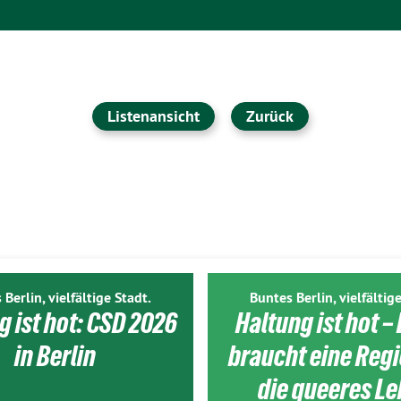
Listenansicht
Zurück
 Berlin, vielfältige Stadt.
Buntes Berlin, vielfältige
g ist hot: CSD 2026
Haltung ist hot – 
in Berlin
braucht eine Reg
die queeres L