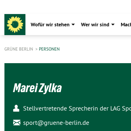
Wofür wir stehen
Wer wir sind
Mac
GRÜNE BERLIN
PERSONEN
Marei Zylka
Stellvertretende Sprecherin der LAG Sp
sport@
gruene-berlin.de