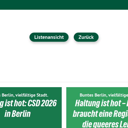
Listenansicht
Zurück
 Berlin, vielfältige Stadt.
Buntes Berlin, vielfältige
g ist hot: CSD 2026
Haltung ist hot – 
in Berlin
braucht eine Reg
die queeres L