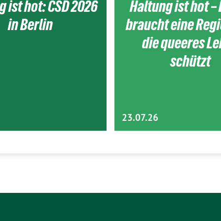
g ist hot: CSD 2026
Haltung ist hot – 
in Berlin
braucht eine Reg
die queeres L
schützt
23.07.26