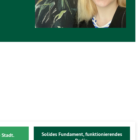
Solides Fundament, funktionierendes
 Stadt.