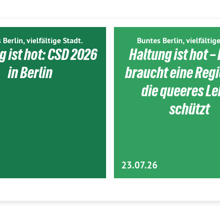
 Berlin, vielfältige Stadt.
Buntes Berlin, vielfältige
g ist hot: CSD 2026
Haltung ist hot – 
in Berlin
braucht eine Reg
die queeres L
schützt
23.07.26