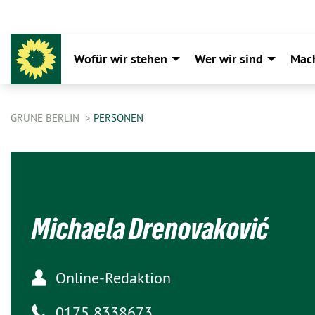
Wofür wir stehen
Wer wir sind
Mac
GRÜNE BERLIN
PERSONEN
Michaela Drenovaković
Online-Redaktion
0175 8338673