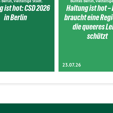
 Berlin, vielfältige Stadt.
Buntes Berlin, vielfältige
g ist hot: CSD 2026
Haltung ist hot – 
in Berlin
braucht eine Reg
die queeres L
schützt
23.07.26