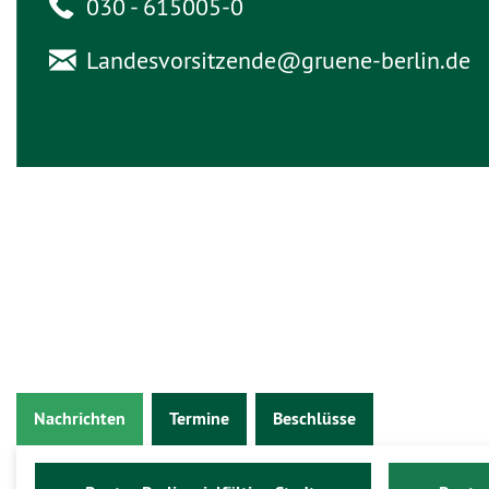
030 - 615005-0
Landesvorsitzende@
gruene-berlin.de
Nachrichten
Termine
Beschlüsse