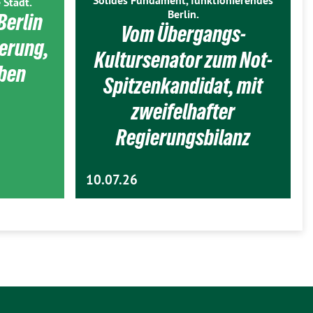
Solides Fundament, funktionierendes
 Stadt.
Berlin.
Berlin
Vom Übergangs-
ierung,
Kultursenator zum Not-
eben
Spitzenkandidat, mit
zweifelhafter
Regierungsbilanz
10.07.26