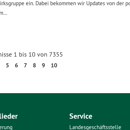
zirksgruppe ein. Dabei bekommen wir Updates von der po
lem…
isse 1 bis 10 von 7355
5
6
7
8
9
10
lieder
Service
erung
Landesgeschäftsstelle