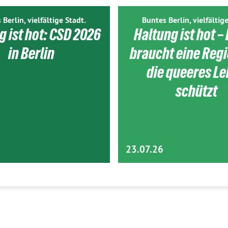
 Berlin, vielfältige Stadt.
Buntes Berlin, vielfältige
g ist hot: CSD 2026
Haltung ist hot – 
in Berlin
braucht eine Reg
die queeres L
schützt
23.07.26