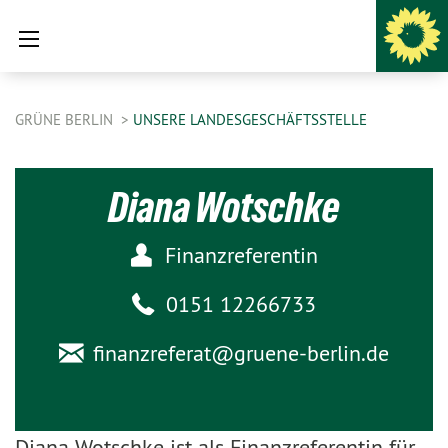
GRÜNE BERLIN
UNSERE LANDESGESCHÄFTSSTELLE
Diana Wotschke
Finanzreferentin
0151 12266733
finanzreferat@
gruene-berlin.de
Diana Wotschke ist als Finanzreferentin für