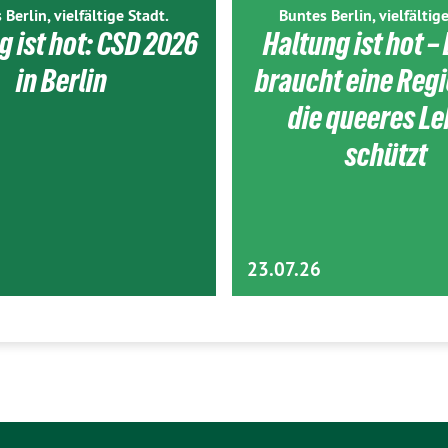
 Berlin, vielfältige Stadt.
Buntes Berlin, vielfältige
g ist hot: CSD 2026
Haltung ist hot – 
in Berlin
braucht eine Reg
die queeres L
schützt
23.07.26