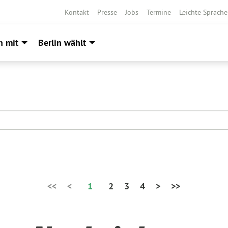
Kontakt
Presse
Jobs
Termine
Leichte Sprache
h mit
Berlin wählt
<<
<
1
2
3
4
>
>>