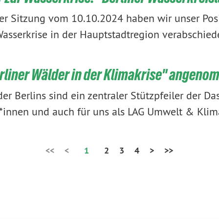
rer Sitzung vom 10.10.2024 haben wir unser Pos
sserkrise in der Hauptstadtregion verabschied
rliner Wälder in der Klimakrise" angen
er Berlins sind ein zentraler Stützpfeiler der Da
r*innen und auch für uns als LAG Umwelt & Kli
<<
<
1
2
3
4
>
>>