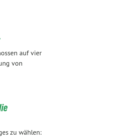
s
ossen auf vier
nung von
die
ges zu wählen: