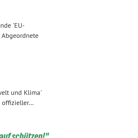
nde 'EU-
e Abgeordnete
elt und Klima'
offizieller…
lauf schützen!"