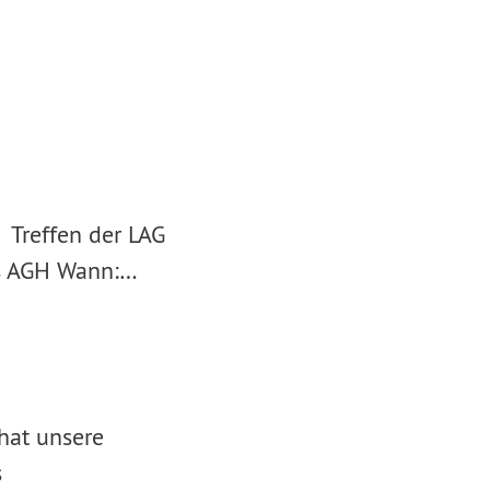
 Treffen der LAG
's AGH Wann:…
hat unsere
s