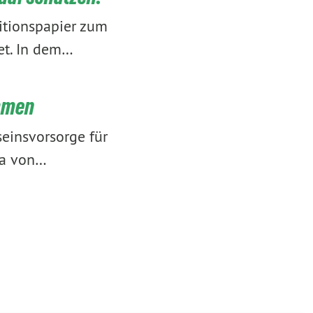
itionspapier zum
et. In dem…
ommen
seinsvorsorge für
ma von…