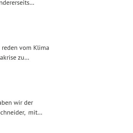
andererseits…
r reden vom Klima
makrise zu…
aben wir der
Schneider, mit…