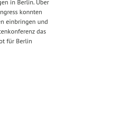
en in Berlin. Über
ongress konnten
een einbringen und
rtenkonferenz das
t für Berlin