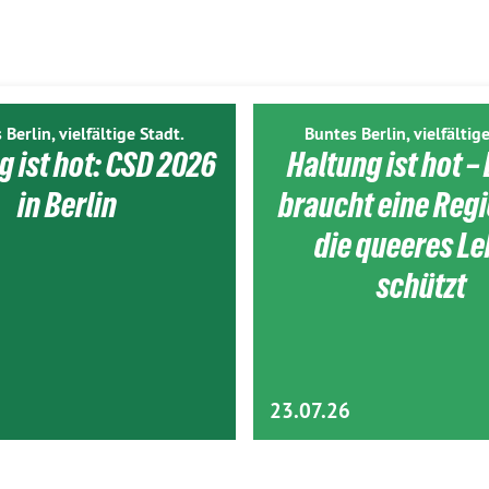
 Berlin, vielfältige Stadt.
Buntes Berlin, vielfältige
g ist hot: CSD 2026
Haltung ist hot – 
in Berlin
braucht eine Reg
die queeres L
schützt
23.07.26