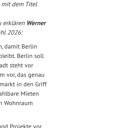
mit dem Titel
u erklären
Werner
hl 2026:
n, damit Berlin
leibt. Berlin soll
adt steht vor
m vor, das genau
arkt in den Griff
ahlbare Mieten
em Wohnraum
d Projekte vor,