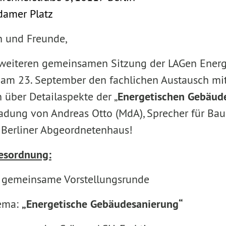
damer Platz
n und Freunde,
weiteren gemeinsamen Sitzung der LAGen Ener
 am 23. September den fachlichen Austausch mi
über Detailaspekte der „
Energetischen Gebäud
nladung von Andreas Otto (MdA), Sprecher für B
m Berliner Abgeordnetenhaus!
gesordnung:
 gemeinsame Vorstellungsrunde
hema:
„Energetische Gebäudesanierung“