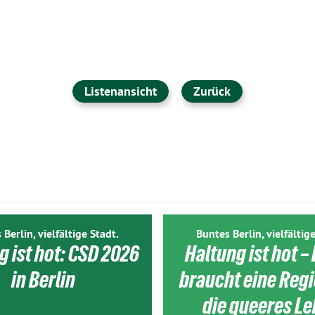
Listenansicht
Zurück
 Berlin, vielfältige Stadt.
Buntes Berlin, vielfältige
g ist hot: CSD 2026
Haltung ist hot – 
in Berlin
braucht eine Reg
die queeres L