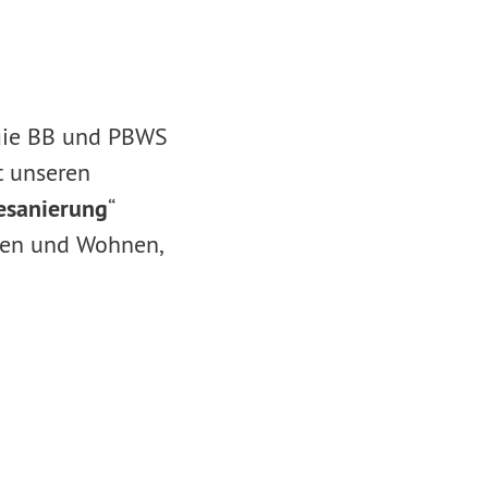
gie BB und PBWS
t unseren
esanierung
“
auen und Wohnen,