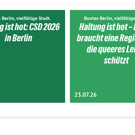
 Berlin, vielfältige Stadt.
Buntes Berlin, vielfältige
g ist hot: CSD 2026
Haltung ist hot – 
in Berlin
braucht eine Reg
die queeres L
schützt
23.07.26