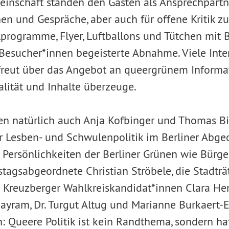
inschaft standen den Gästen als Ansprechpartn
en und Gespräche, aber auch für offene Kritik zu
rogramme, Flyer, Luftballons und Tütchen mit 
Besucher*innen begeisterte Abnahme. Viele Inter
rfreut über das Angebot an queergrünem Informat
lität und Inhalte überzeuge.
n natürlich auch Anja Kofbinger und Thomas Bir
r Lesben- und Schwulenpolitik im Berliner Abge
Persönlichkeiten der Berliner Grünen wie Bürge
stagsabgeordnete Christian Ströbele, die Stadtr
Kreuzberger Wahlkreiskandidat*innen Clara Her
ayram, Dr. Turgut Altug und Marianne Burkaert-E
n: Queere Politik ist kein Randthema, sondern h