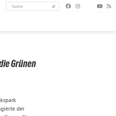
 die Grünen
lkspark
agierte der