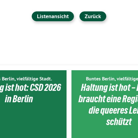
Listenansicht
Zurück
 Berlin, vielfältige Stadt.
Buntes Berlin, vielfältige
g ist hot: CSD 2026
Haltung ist hot – 
in Berlin
braucht eine Reg
die queeres L
schützt