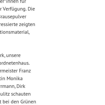
er*innen für
r Verfügung. Die
Brausepulver
essierte zeigten
ionsmaterial,
k, unsere
ordnetenhaus.
rmeister Franz
ätin Monika
rmann, Dirk
ulitz schauten
at bei den Grünen