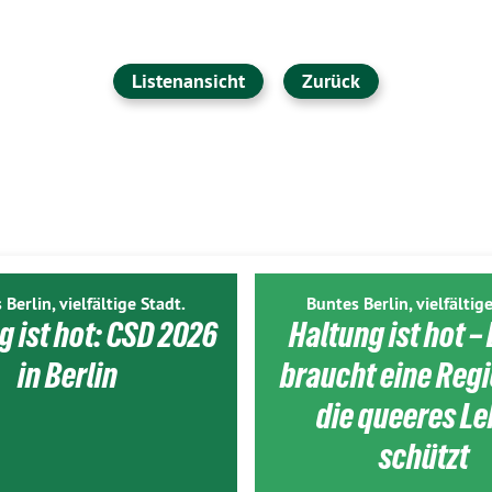
Listenansicht
Zurück
 Berlin, vielfältige Stadt.
Buntes Berlin, vielfältige
g ist hot: CSD 2026
Haltung ist hot – 
in Berlin
braucht eine Reg
die queeres L
schützt