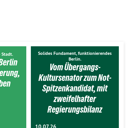
Solides Fundament, funktionierendes
 Stadt.
Berlin.
Berlin
Vom Übergangs-
ierung,
Kultursenator zum Not-
eben
Spitzenkandidat, mit
zweifelhafter
Regierungsbilanz
10.07.26