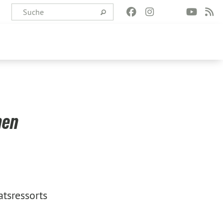
nen
tsressorts