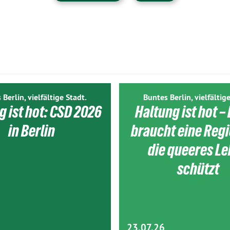
 Berlin, vielfältige Stadt.
Buntes Berlin, vielfältige
g ist hot: CSD 2026
Haltung ist hot – 
in Berlin
braucht eine Reg
die queeres L
schützt
23.07.26