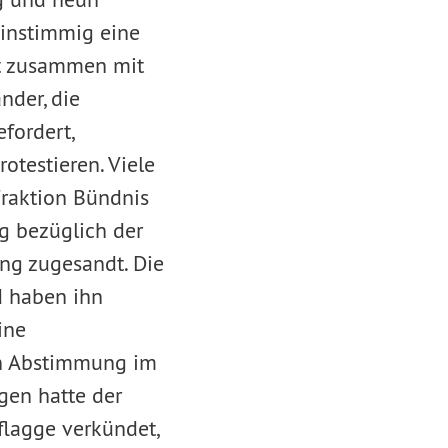
einstimmig eine
at zusammen mit
nder, die
fordert,
otestieren. Viele
Fraktion Bündnis
g bezüglich der
ng zugesandt. Die
d haben ihn
ine
en Abstimmung im
gen hatte der
lagge verkündet,