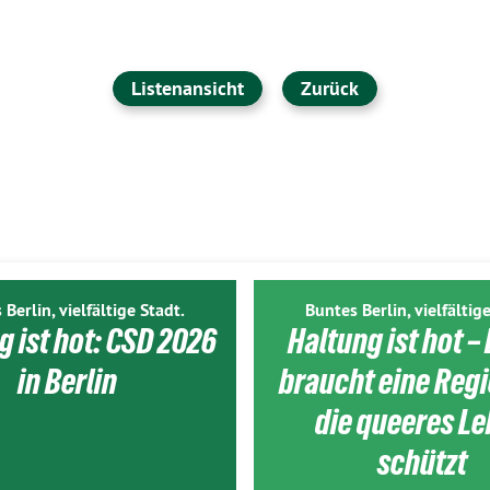
Listenansicht
Zurück
 Berlin, vielfältige Stadt.
Buntes Berlin, vielfältige
g ist hot: CSD 2026
Haltung ist hot – 
in Berlin
braucht eine Reg
die queeres L
schützt