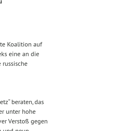
u
e Koalition auf
ks eine an die
 russische
tz“ beraten, das
er unter hohe
iver Verstoß gegen
rg und neun