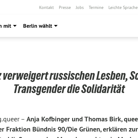
Kontakt
Presse
Jobs
Termine
Leichte Sprache
h mit
Berlin wählt
 verweigert russischen Lesben, 
Transgender die Solidarität
g.queer –
Anja Kofbinger und Thomas Birk, quee
er Fraktion Bündnis 90/Die Grünen
, erklären zu