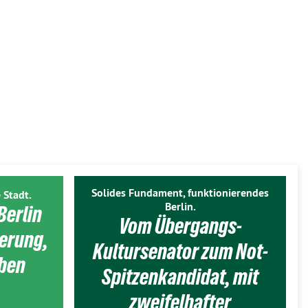
Solides Fundament, funktionierendes
 Stadt.
Berlin.
Berlin
Vom Übergangs-
ierung,
Kultursenator zum Not-
eben
Spitzenkandidat, mit
zweifelhafter