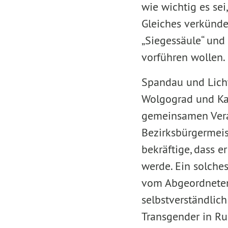
wie wichtig es sei
Gleiches verkündet
„Siegessäule“ und 
vorführen wollen.
Spandau und Licht
Wolgograd und Ka
gemeinsamen Veran
Bezirksbürgermeist
bekräftige, dass e
werde. Ein solche
vom Abgeordneten
selbstverständlic
Transgender in Ru