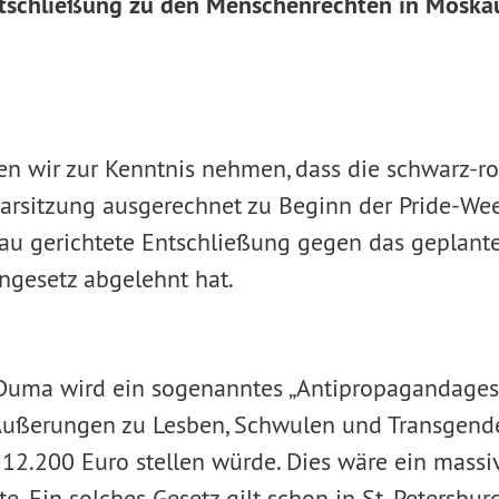
tschließung zu den
Menschenrechten in Moska
n wir zur Kenntnis nehmen, dass die schwarz-rot
narsitzung ausgerechnet zu Beginn der Pride-Wee
au gerichtete Entschließung gegen das geplante
gesetz abgelehnt hat.
 Duma wird ein sogenanntes „Antipropagandagese
 Äußerungen zu Lesben, Schwulen und Transgend
u 12.200 Euro stellen würde. Dies wäre ein mass
. Ein solches Gesetz gilt schon in St. Petersbu