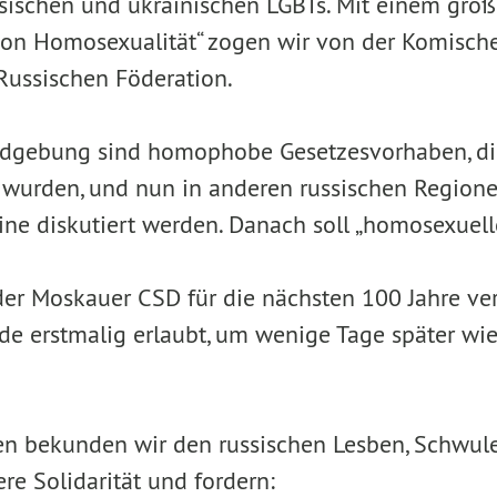
ussischen und ukrainischen LGBTs. Mit einem gro
von Homosexualität“ zogen wir von der Komische
 Russischen Föderation.
ndgebung sind homophobe Gesetzesvorhaben, die 
 wurden, und nun in anderen russischen Region
ne diskutiert werden. Danach soll „homosexuel
der Moskauer CSD für die nächsten 100 Jahre ve
rde erstmalig erlaubt, um wenige Tage später wi
en bekunden wir den russischen Lesben, Schwul
re Solidarität und fordern: