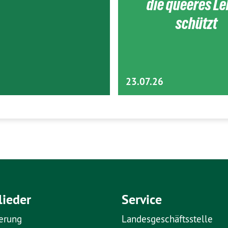
die queeres L
schützt
23.07.26
lieder
Service
erung
Landesgeschäftsstelle