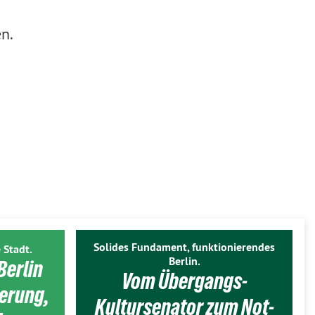
n.
Solides Fundament, funktionierendes
 Stadt.
Berlin.
Berlin
Vom Übergangs-
ierung,
Kultursenator zum Not-