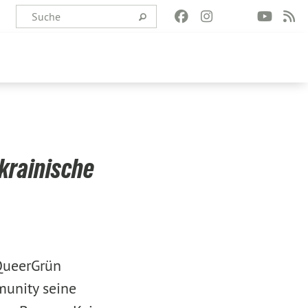
krainische
QueerGrün
unity seine