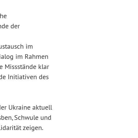
che
nde der
Austausch im
Dialog im Rahmen
e Missstände klar
e Initiativen des
er Ukraine aktuell
sben, Schwule und
darität zeigen.