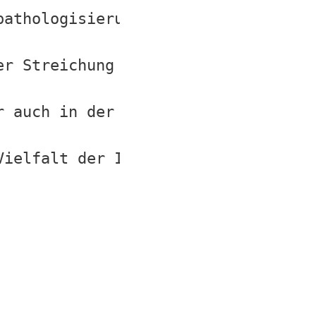
pathologisierung am 20. Oktober käm
er Streichung der Diagnose ‚Geschle
r auch in der eigenen Partei: Wir G
Vielfalt der Identitäten als Bereic