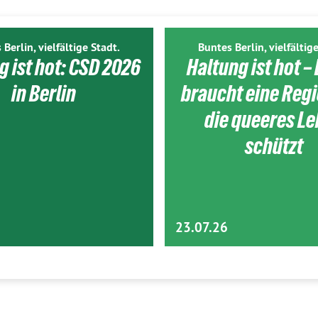
 Berlin, vielfältige Stadt.
Buntes Berlin, vielfältige
g ist hot: CSD 2026
Haltung ist hot – 
in Berlin
braucht eine Reg
die queeres L
schützt
23.07.26