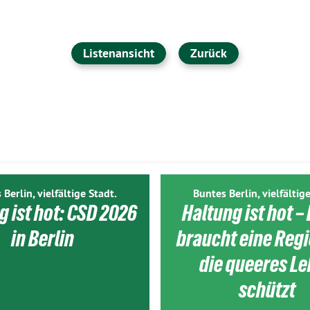
Listenansicht
Zurück
 Berlin, vielfältige Stadt.
Buntes Berlin, vielfältige
g ist hot: CSD 2026
Haltung ist hot – 
in Berlin
braucht eine Reg
die queeres L
schützt