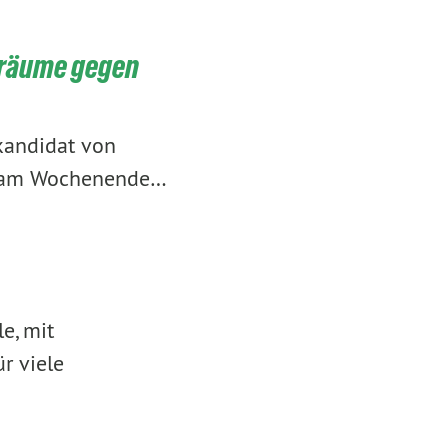
zräume gegen
nkandidat von
nd am Wochenende…
e, mit
r viele