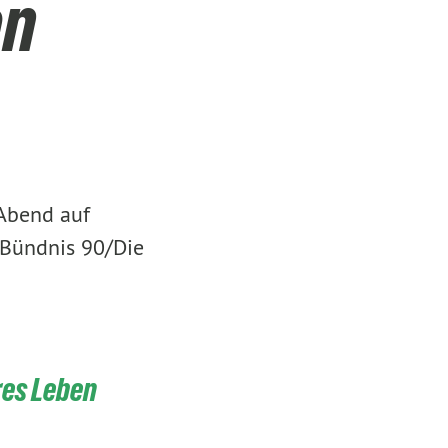
en
Abend auf
 Bündnis 90/Die
res Leben