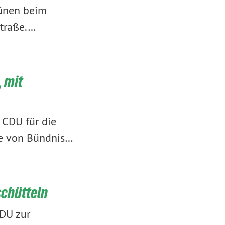
rünen beim
Straße.…
 mit
 CDU für die
de von Bündnis…
schütteln
CDU zur