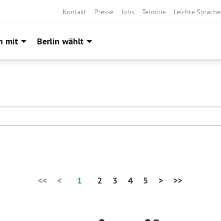
Kontakt
Presse
Jobs
Termine
Leichte Sprache
h mit
Berlin wählt
<<
<
1
2
3
4
5
>
>>