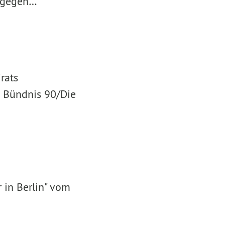
m gegen…
rats
n Bündnis 90/Die
 in Berlin" vom