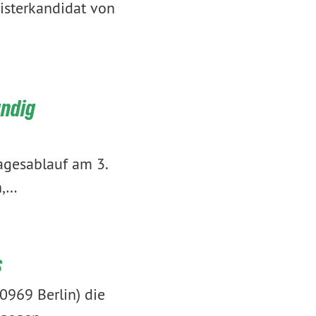
isterkandidat von
undig
agesablauf am 3.
h,…
s
0969 Berlin) die