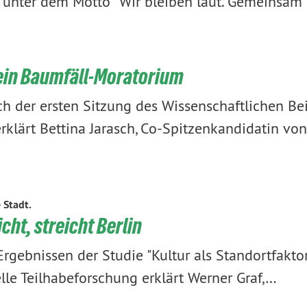
 unter dem Motto “Wir bleiben laut. Gemeinsa
 ein Baumfäll-Moratorium
ch der ersten Sitzung des Wissenschaftlichen Bei
klärt Bettina Jarasch, Co-Spitzenkandidatin vo
e Stadt.
cht, streicht Berlin
rgebnissen der Studie "Kultur als Standortfaktor
relle Teilhabeforschung erklärt Werner Graf,…