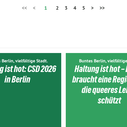
<<
<
1
2
3
4
5
>
>>
 Berlin, vielfältige Stadt.
Buntes Berlin, vielfältige
g ist hot: CSD 2026
Haltung ist hot – 
in Berlin
braucht eine Reg
die queeres L
schützt