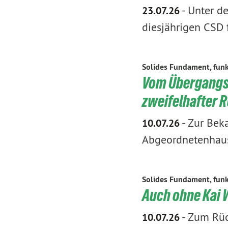
-
Unter de
23.07.26
diesjährigen CSD f
Solides Fundament, funk
Vom Übergangs-
zweifelhafter 
-
Zur Beka
10.07.26
Abgeordnetenhausw
Solides Fundament, funk
Auch ohne Kai W
-
Zum Rück
10.07.26