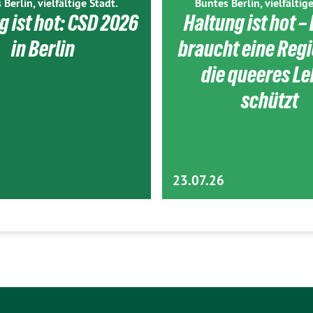
 Berlin, vielfältige Stadt.
Buntes Berlin, vielfältige
g ist hot: CSD 2026
Haltung ist hot – 
in Berlin
braucht eine Reg
die queeres L
schützt
23.07.26