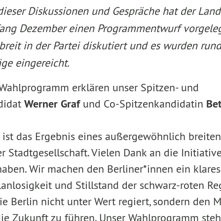
dieser Diskussionen und Gespräche hat der Lan
fang Dezember einen Programmentwurf vorgeleg
reit in der Partei diskutiert und es wurden run
ge eingereicht.
Wahlprogramm erklären unser Spitzen- und
didat
Werner Graf
und Co-Spitzenkandidatin
Bet
ist das Ergebnis eines außergewöhnlich breiten
 Stadtgesellschaft. Vielen Dank an die Initiativ
 haben. Wir machen den Berliner*innen ein klare
lanlosigkeit und Stillstand der schwarz-roten R
die Berlin nicht unter Wert regiert, sondern den M
die Zukunft zu führen. Unser Wahlprogramm steht 