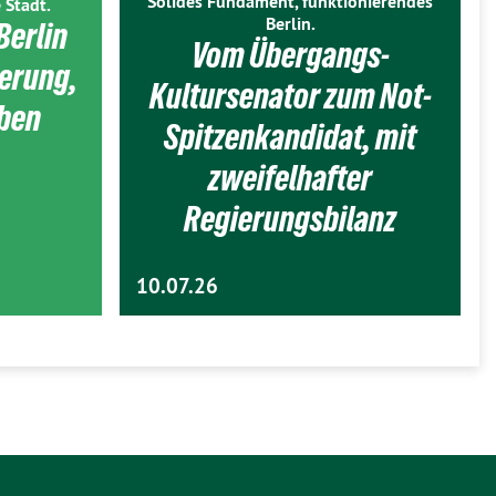
Solides Fundament, funktionierendes
 Stadt.
Berlin.
Berlin
Vom Übergangs-
ierung,
Kultursenator zum Not-
eben
Spitzenkandidat, mit
zweifelhafter
Regierungsbilanz
10.07.26