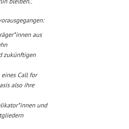
in bleiben.”.
 vorausgegangen:
träger*innen aus
ehn
d zukünftigen
eines Call for
sis also ihre
likator*innen und
tgliedern