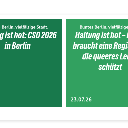
 Berlin, vielfältige Stadt.
Buntes Berlin, vielfältige
g ist hot: CSD 2026
Haltung ist hot – 
in Berlin
braucht eine Reg
die queeres L
schützt
23.07.26