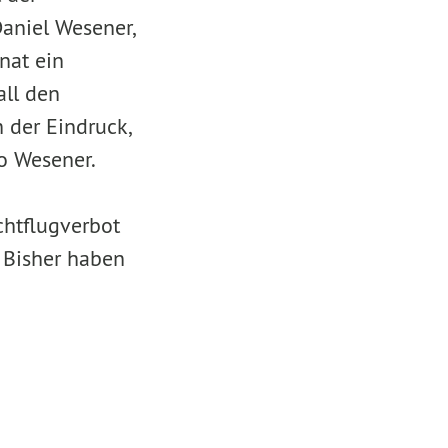
aniel Wesener,
nat ein
all den
 der Eindruck,
so Wesener.
chtflugverbot
. Bisher haben