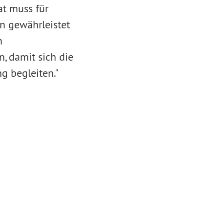
at muss für
en gewährleistet
n
, damit sich die
ng begleiten."