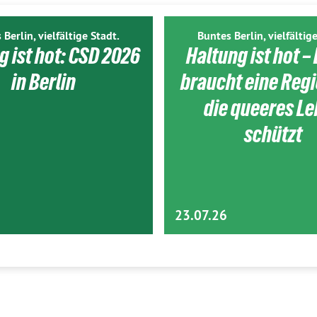
 Berlin, vielfältige Stadt.
Buntes Berlin, vielfältige
g ist hot: CSD 2026
Haltung ist hot – 
in Berlin
braucht eine Reg
die queeres L
schützt
23.07.26