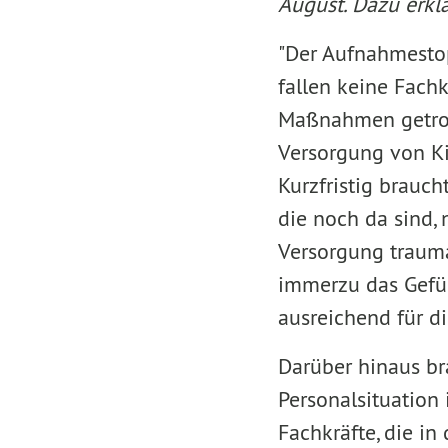
August. Dazu erkl
"Der Aufnahmestop
fallen keine Fach
Maßnahmen getroff
Versorgung von Ki
Kurzfristig brauc
die noch da sind,
Versorgung trauma
immerzu das Gefüh
ausreichend für d
Darüber hinaus bra
Personalsituation 
Fachkräfte, die i