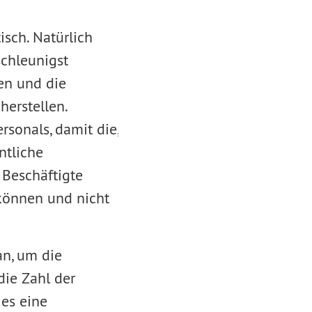
sch. Natürlich
schleunigst
en und die
herstellen.
sonals, damit die,
ntliche
 Beschäftigte
 können und nicht
an, um die
die Zahl der
 es eine