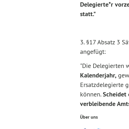
Delegierte*r vorze
statt."
3. §17 Absatz 3 S
angefügt:
"Die Delegierten
Kalenderjahr,
gewä
Ersatzdelegierte
können.
Scheidet 
verbleibende Amtsz
Über uns