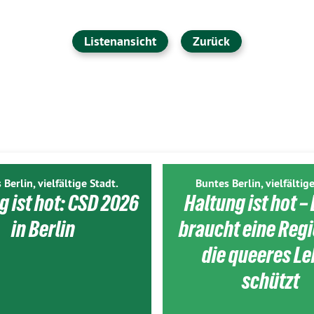
Listenansicht
Zurück
 Berlin, vielfältige Stadt.
Buntes Berlin, vielfältige
g ist hot: CSD 2026
Haltung ist hot – 
in Berlin
braucht eine Reg
die queeres L
schützt