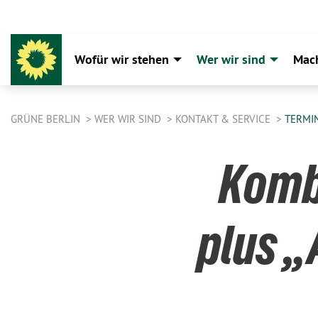
Wofür wir stehen
Wer wir sind
Mac
GRÜNE BERLIN
WER WIR SIND
KONTAKT & SERVICE
TERMI
Komb
plus „