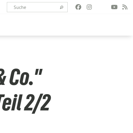
 Co."
eil 2/2