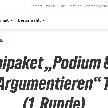
Kontakt
Presse
Jobs
Termine
Leichte Sprache
h mit
Berlin wählt
NE
ipaket „Podium &
Argumentieren“ T
(1. Runde)