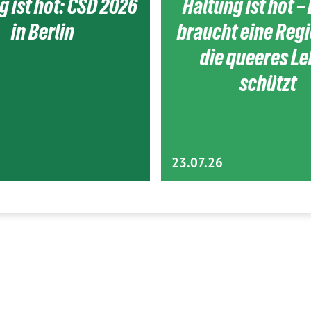
g ist hot: CSD 2026
Haltung ist hot – 
in Berlin
braucht eine Reg
die queeres L
schützt
23.07.26