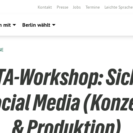
Kontakt
Presse
Jobs
Termine
Leichte Sprache
h mit
Berlin wählt
NE
TA-Workshop: Sic
ocial Media (Konz
& Produktion)