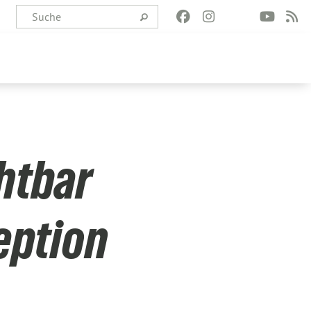
htbar
eption