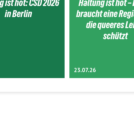
g ist hot: CSD 2026
Haltung ist hot – 
in Berlin
braucht eine Reg
die queeres L
schützt
23.07.26